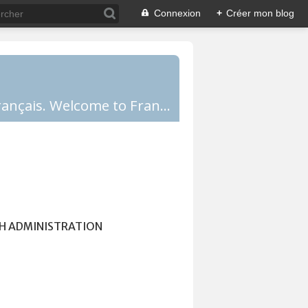
Connexion
+
Créer mon blog
Comprendre la France, la culture française, les Français et apprendre le français. Welcome to France!
H ADMINISTRATION