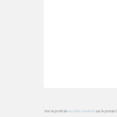
Voir le profil de
escoffier sandrine
sur le portail