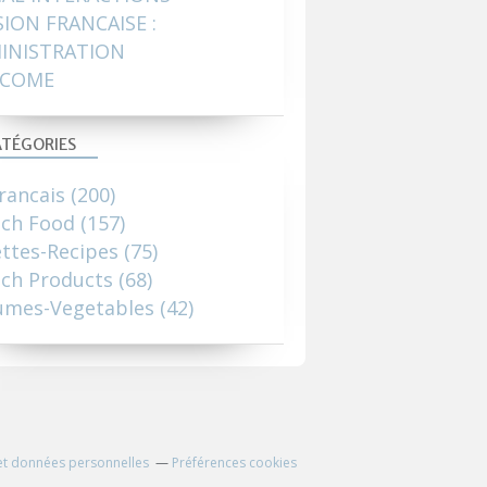
SION FRANCAISE :
INISTRATION
COME
TÉGORIES
rancais
(200)
nch Food
(157)
ttes-Recipes
(75)
ch Products
(68)
umes-Vegetables
(42)
et données personnelles
Préférences cookies