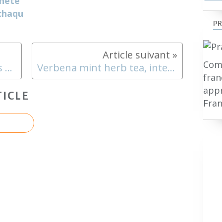
chète
 chaqu
PR
Comp
Gourmet jams : Les Jardins de Marie
Verbena mint herb tea, international delivery !
fran
appr
ICLE
Fran