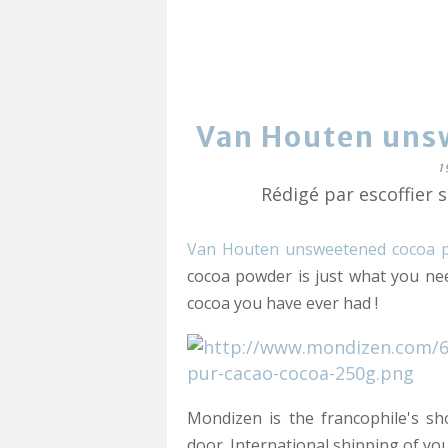
Van Houten uns
1
Rédigé par escoffier 
Van Houten unsweetened cocoa 
cocoa powder is just what you nee
cocoa you have ever had !
Mondizen is the francophile's sh
door. International shipping of yo