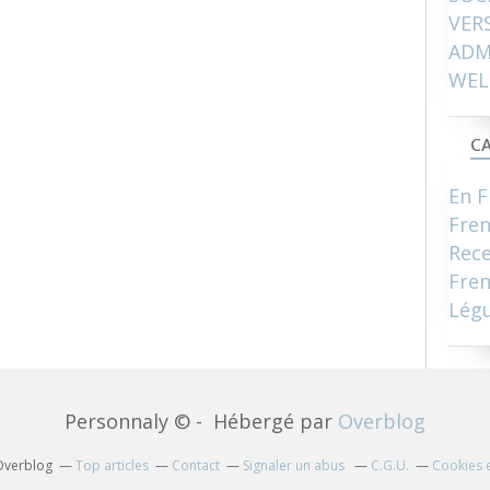
VER
ADM
WEL
CA
En F
Fre
Rece
Fren
Lég
Personnaly © - Hébergé par
Overblog
 Overblog
Top articles
Contact
Signaler un abus
C.G.U.
Cookies 