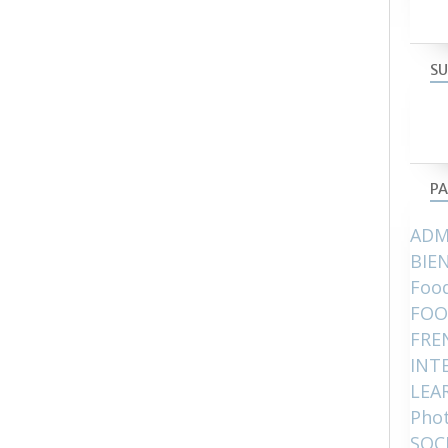
SU
PA
ADM
BIE
Food
FOO
FRE
INT
LEA
Pho
SOC