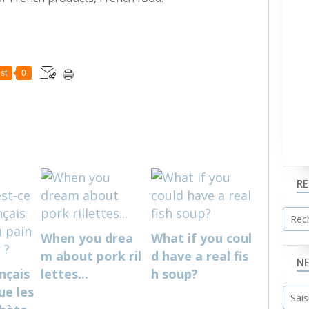
st
0
R
When you drea
What if you coul
m about pork ril
d have a real fis
N
nçais
lettes...
h soup?
ue les