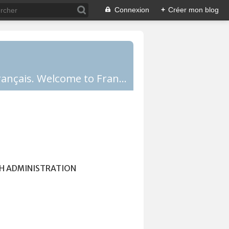
Connexion
+
Créer mon blog
Comprendre la France, la culture française, les Français et apprendre le français. Welcome to France!
H ADMINISTRATION