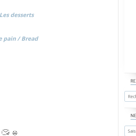
Les desserts
e pain / Bread
R
N