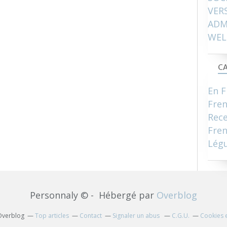
VER
ADM
WEL
CA
En F
Fre
Rece
Fren
Lég
Personnaly © - Hébergé par
Overblog
 Overblog
Top articles
Contact
Signaler un abus
C.G.U.
Cookies 