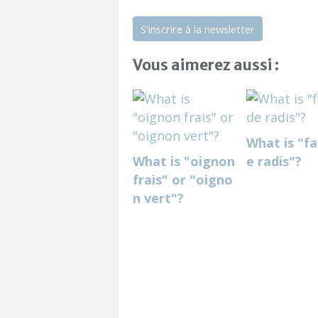
S'inscrire à la newsletter
Vous aimerez aussi :
What is "f
What is "oignon
e radis"?
frais" or "oigno
n vert"?