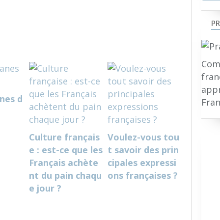
PR
Comp
fran
appr
anes d
Fran
Culture français
Voulez-vous tou
e : est-ce que les
t savoir des prin
Français achète
cipales expressi
nt du pain chaqu
ons françaises ?
e jour ?