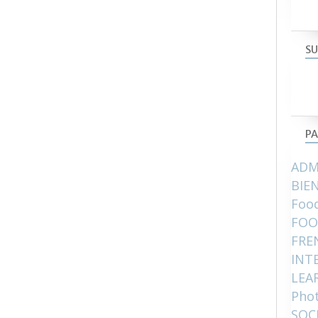
SU
PA
ADM
BIE
Food
FOO
FRE
INT
LEA
Pho
SOC