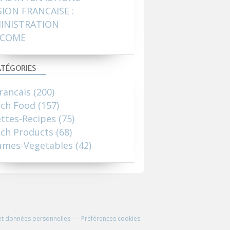
SION FRANCAISE :
INISTRATION
COME
TÉGORIES
rancais
(200)
nch Food
(157)
ttes-Recipes
(75)
ch Products
(68)
umes-Vegetables
(42)
et données personnelles
Préférences cookies