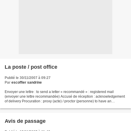
La poste / post office
Publié le 30/11/2007 à 09:27
Par
escoffier sandrine
Envoyer une lettre : to send a letter « recommandé » : registered mail
(envoyer une lettre recommandée) Accusé de réception : acknowledgement
of delivery Procuration : proxy (acte) / proctor (personne) to have an
authorization Avis de passage "Timbre...
Avis de passage