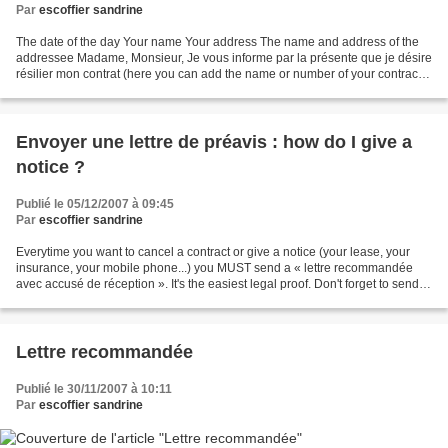
Par
escoffier sandrine
The date of the day Your name Your address The name and address of the
addressee Madame, Monsieur, Je vous informe par la présente que je désire
résilier mon contrat (here you can add the name or number of your contract)
à compter du (date of the time...
Envoyer une lettre de préavis : how do I give a
notice ?
Publié le 05/12/2007 à 09:45
Par
escoffier sandrine
Everytime you want to cancel a contract or give a notice (your lease, your
insurance, your mobile phone...) you MUST send a « lettre recommandée
avec accusé de réception ». It's the easiest legal proof. Don't forget to send it
in on time. Look at the...
Lettre recommandée
Publié le 30/11/2007 à 10:11
Par
escoffier sandrine