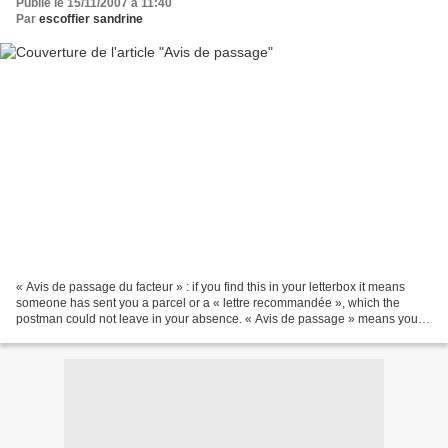
Publié le 15/11/2007 à 11:40
Par
escoffier sandrine
« Avis de passage du facteur » : if you find this in your letterbox it means
someone has sent you a parcel or a « lettre recommandée », which the
postman could not leave in your absence. « Avis de passage » means you
must go to the post office with your...