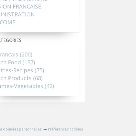
SION FRANCAISE :
INISTRATION
COME
TÉGORIES
rancais
(200)
nch Food
(157)
ttes-Recipes
(75)
ch Products
(68)
umes-Vegetables
(42)
et données personnelles
Préférences cookies