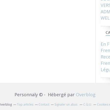
VER
ADM
WEL
CA
En F
Fre
Rece
Fren
Lég
Personnaly © - Hébergé par
Overblog
 Overblog
Top articles
Contact
Signaler un abus
C.G.U.
Cookies 