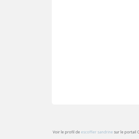
Voir le profil de
escoffier sandrine
sur le portail