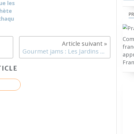
ue les
chète
PR
 chaqu
Comp
fran
Gourmet jams : Les Jardins de Marie
appr
Fran
ICLE