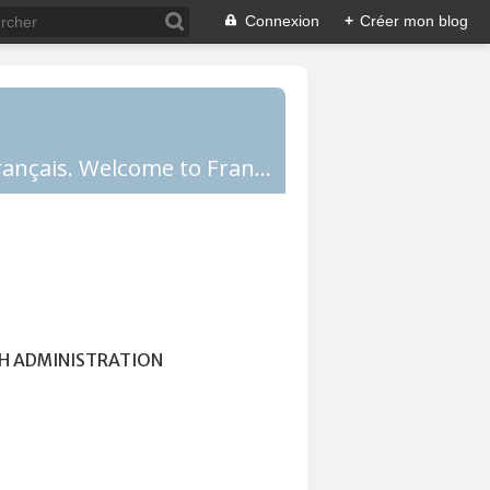
Connexion
+
Créer mon blog
Comprendre la France, la culture française, les Français et apprendre le français. Welcome to France!
H ADMINISTRATION