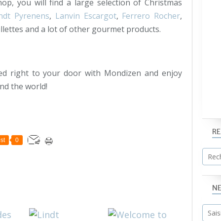
p, you will find a large selection of Christmas
ndt Pyrenens
,
Lanvin
Escargot
,
Ferrero Rocher
,
rillettes and a lot of other gourmet products.
red right to your door with Mondizen and enjoy
nd the world!
R
st
0
N