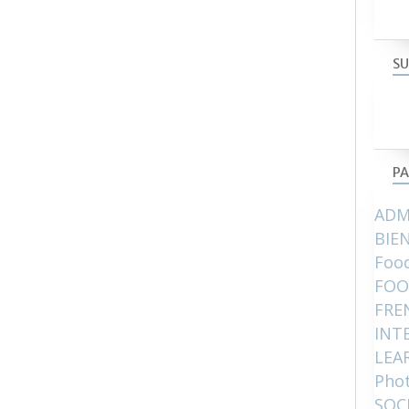
SU
PA
ADM
BIE
Food
FOO
FRE
INT
LEA
Pho
SOC