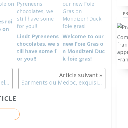
PR
s roi
e on
Lindt Pyreneens
Welcome to our
Comp
chocolates, we s
new Foie Gras o
fran
till have some f
n Mondizen! Duc
appr
or you!!
k foie gras!
Fran
Get your Milka chocolate delivered right to your door anywhere in the world!
Sarments du Medoc, exquisite Christmas chocolates on Mondizen
ICLE