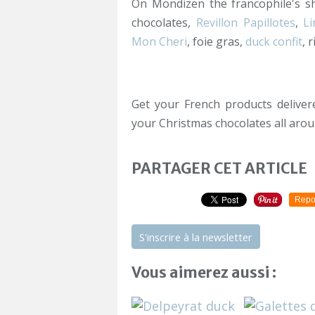
On Mondizen the francophile's sho
chocolates,
Revillon Papillotes
,
Li
Mon Cheri
, foie gras,
duck confit
, 
Get your French products delive
your Christmas chocolates all arou
PARTAGER CET ARTICLE
Repo
S'inscrire à la newsletter
Vous aimerez aussi :