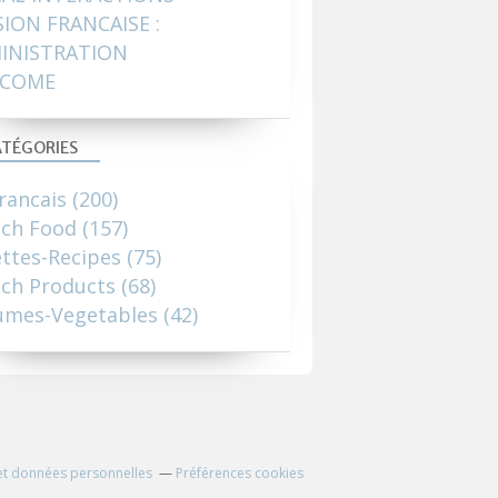
SION FRANCAISE :
INISTRATION
COME
TÉGORIES
rancais
(200)
nch Food
(157)
ttes-Recipes
(75)
ch Products
(68)
umes-Vegetables
(42)
et données personnelles
Préférences cookies