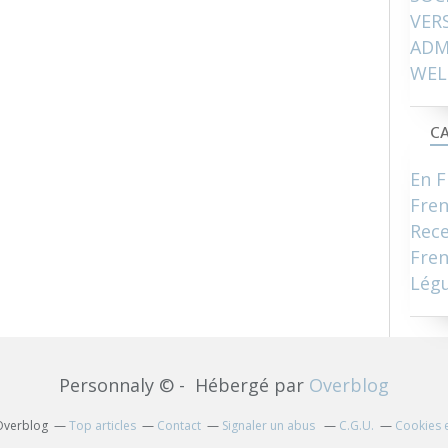
VER
ADM
WEL
CA
En F
Fre
Rece
Fren
Lég
Personnaly © - Hébergé par
Overblog
 Overblog
Top articles
Contact
Signaler un abus
C.G.U.
Cookies 