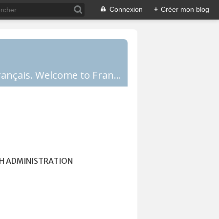
Connexion
+
Créer mon blog
Comprendre la France, la culture française, les Français et apprendre le français. Welcome to France!
H ADMINISTRATION