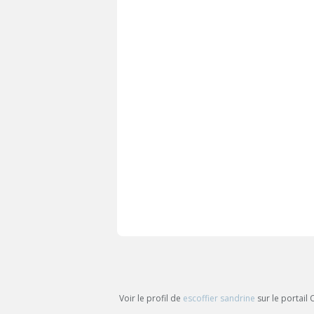
Voir le profil de
escoffier sandrine
sur le portail