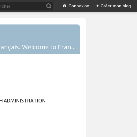
Connexion
+
Créer mon blog
Comprendre la France, la culture française, les Français et apprendre le français. Welcome to France!
H ADMINISTRATION