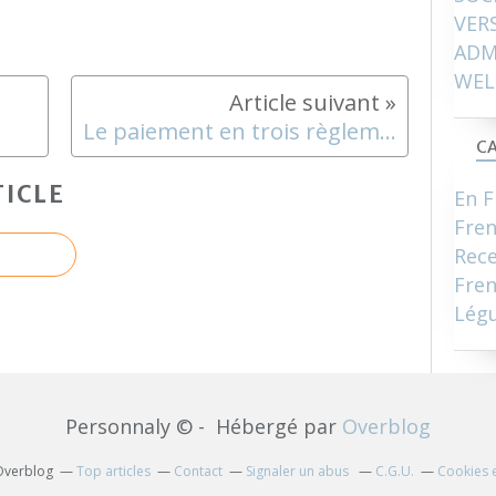
VER
ADM
WEL
Le paiement en trois règlements / paiement par « tiers provisionnels »
CA
ICLE
En F
Fre
Rece
Fren
Lég
Personnaly © - Hébergé par
Overblog
 Overblog
Top articles
Contact
Signaler un abus
C.G.U.
Cookies 