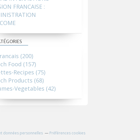
SION FRANCAISE :
INISTRATION
COME
TÉGORIES
rancais
(200)
nch Food
(157)
ttes-Recipes
(75)
ch Products
(68)
umes-Vegetables
(42)
et données personnelles
Préférences cookies