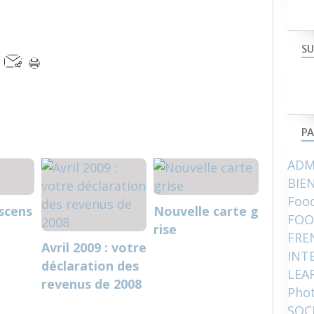
SU
PA
ADM
BIE
Food
Ascens
Nouvelle carte g
FOO
rise
FRE
Avril 2009 : votre
INT
déclaration des
LEA
revenus de 2008
Pho
SOC