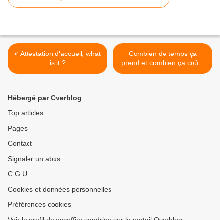
< Attestation d'accueil, what
Combien de temps ça
is it ?
prend et combien ça coûte
? >
Hébergé par Overblog
Top articles
Pages
Contact
Signaler un abus
C.G.U.
Cookies et données personnelles
Préférences cookies
Voir le profil de escoffier sandrine sur le portail Overblog