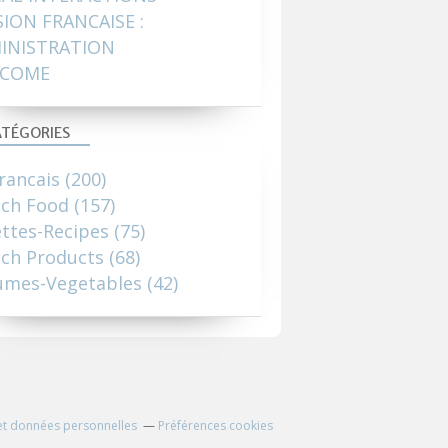
SION FRANCAISE :
INISTRATION
COME
TÉGORIES
rancais
(200)
nch Food
(157)
ttes-Recipes
(75)
ch Products
(68)
umes-Vegetables
(42)
et données personnelles
Préférences cookies