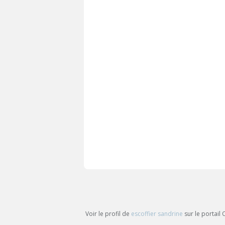
Voir le profil de
escoffier sandrine
sur le portail