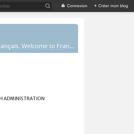
Connexion
+
Créer mon blog
Comprendre la France, la culture française, les Français et apprendre le français. Welcome to France!
H ADMINISTRATION