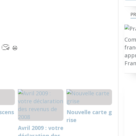
PR
Comp
fran
appr
Fran
Ascens
Nouvelle carte g
rise
Avril 2009 : votre
déclaration des