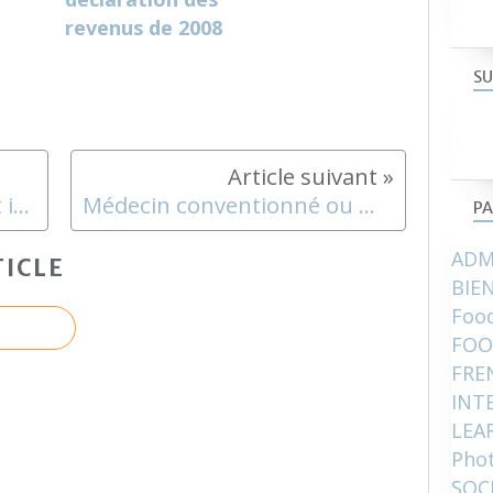
revenus de 2008
SU
« entente préalable » what is it ?
Médecin conventionné ou médecin non conventionné ?
PA
ADM
ICLE
BIE
Food
FOO
FRE
INT
LEA
Pho
SOC