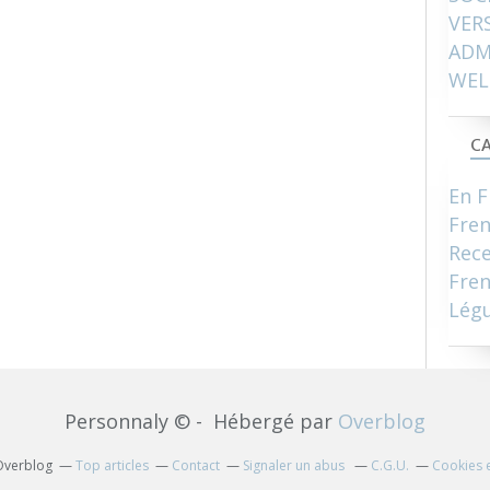
VER
ADM
WEL
CA
En F
Fre
Rece
Fren
Lég
Personnaly © - Hébergé par
Overblog
 Overblog
Top articles
Contact
Signaler un abus
C.G.U.
Cookies 